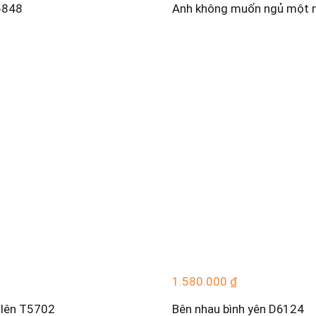
5848
Anh không muốn ngủ một 
1.580.000
₫
u lên T5702
Bên nhau bình yên D6124