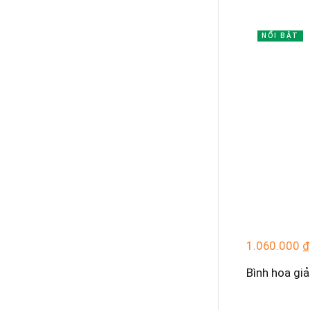
NỔI BẬT
1.060.000
₫
Bình hoa gi