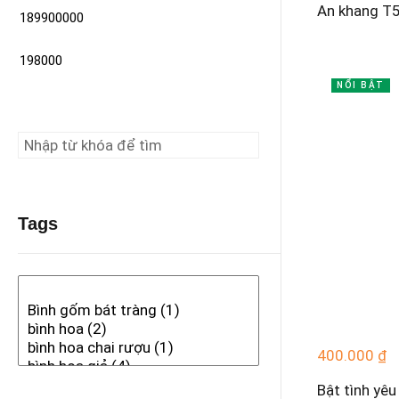
An khang T
NỔI BẬT
Tags
400.000
₫
Bật tình yê