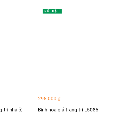
NỔI BẬT
298.000
₫
 trí nhà ở,
Bình hoa giả trang trí L5085