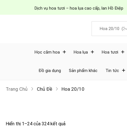
Dịch vụ hoa tươi – hoa lụa cao cấp, lan Hồ Điệp
Học cắm hoa
Hoa lụa
Hoa tươi
Đồ gia dụng
Sản phẩm khác
Tin tức
Trang Chủ
Chủ Đề
Hoa 20/10
Giá
Hiển thị 1–24 của 324 kết quả