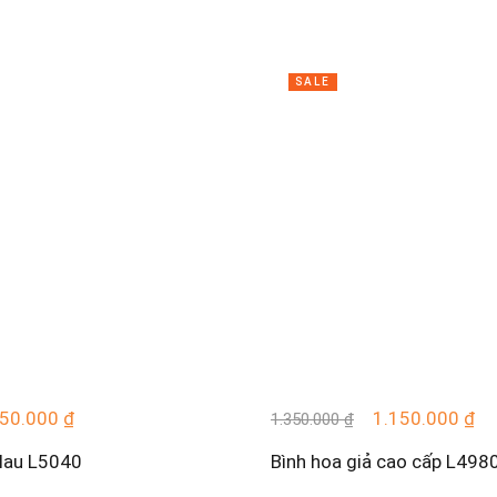
SALE
50.000
₫
1.150.000
₫
1.350.000
₫
 lau L5040
Bình hoa giả cao cấp L498