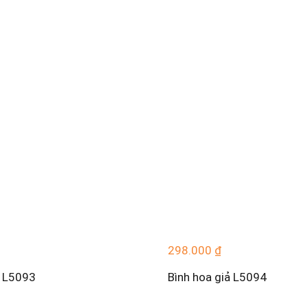
298.000
₫
ả L5093
Bình hoa giả L5094