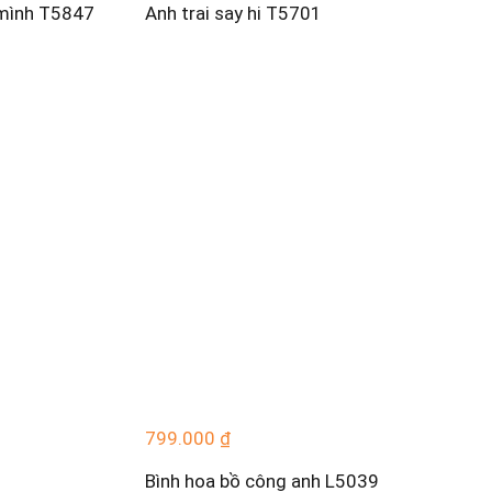
mình T5847
Anh trai say hi T5701
799.000
₫
Bình hoa bồ công anh L5039