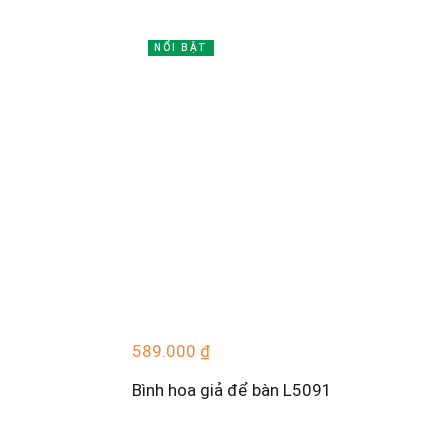
NỔI BẬT
589.000
₫
Bình hoa giả để bàn L5091