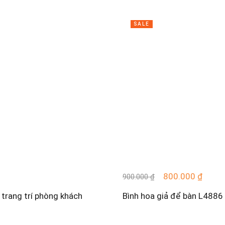
SALE
800.000
₫
900.000
₫
 trang trí phòng khách
Bình hoa giả để bàn L4886