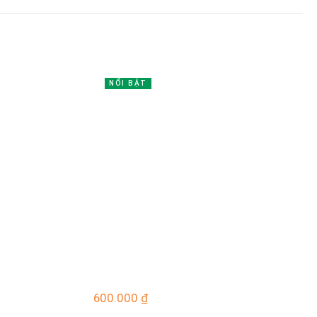
NỔI BẬT
600.000
₫