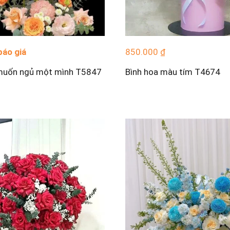
báo giá
850.000
₫
muốn ngủ một mình T5847
Bình hoa màu tím T4674