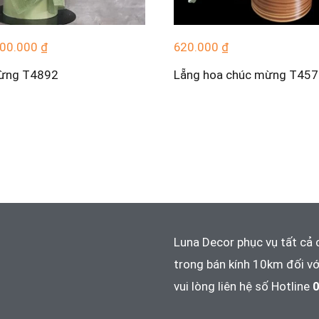
00.000
₫
620.000
₫
ừng T4892
Lẵng hoa chúc mừng T45
Luna Decor phục vụ tất cả 
trong bán kính 10km đối vớ
vui lòng liên hệ số Hotline
0