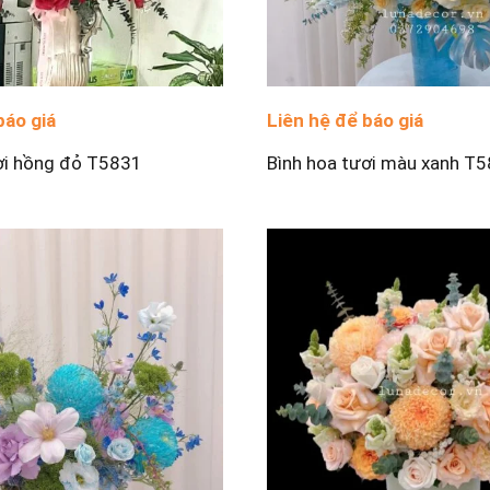
báo giá
Liên hệ để báo giá
ơi hồng đỏ T5831
Bình hoa tươi màu xanh T