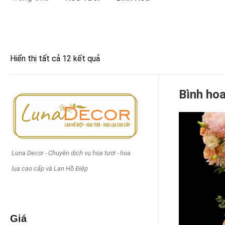
Giá
Hiển thị tất cả 12 kết quả
Bình ho
FILTER
Luna Decor - Chuyên dịch vụ hoa tươi - hoa
lụa cao cấp và Lan Hồ Điệp
Tags
Giá