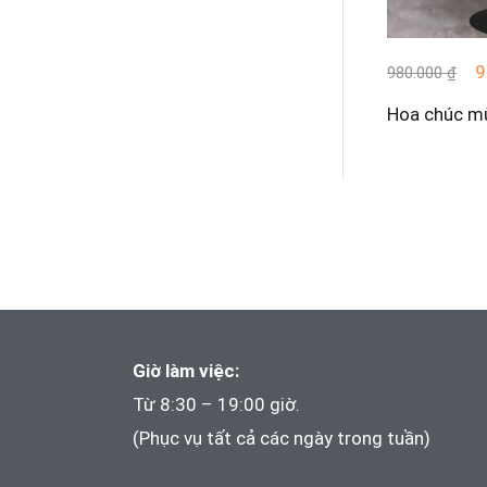
9
980.000
₫
Giá
Giá
Hoa chúc m
gốc
hiện
là:
tại
980.000 ₫.
là:
900.000 ₫.
Giờ làm việc:
Từ 8:30 – 19:00 giờ.
(Phục vụ tất cả các ngày trong tuần)