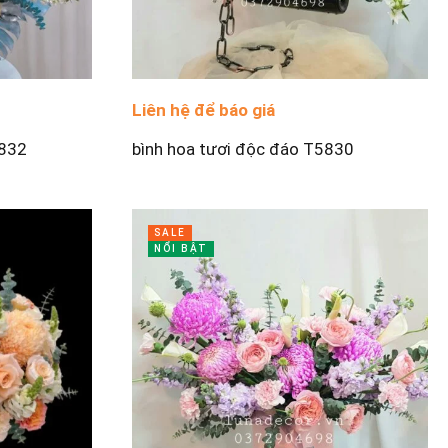
Liên hệ để báo giá
5832
bình hoa tươi độc đáo T5830
SALE
NỔI BẬT