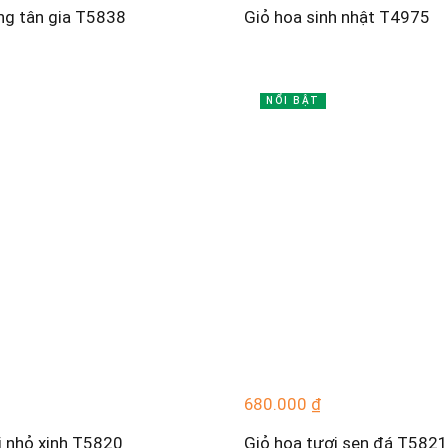
ng tân gia T5838
Giỏ hoa sinh nhật T4975
NỔI BẬT
680.000
₫
i nhỏ xinh T5820
Giỏ hoa tươi sen đá T5821