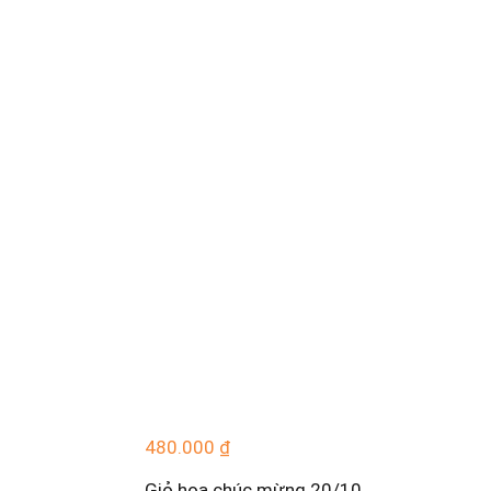
480.000
₫
Giỏ hoa chúc mừng 20/10