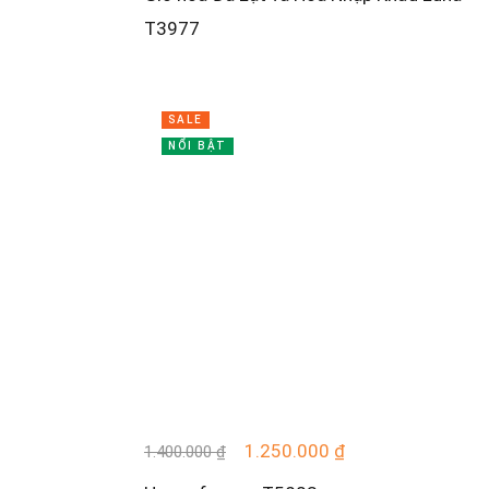
T3977
SALE
NỔI BẬT
1.250.000
₫
1.400.000
₫