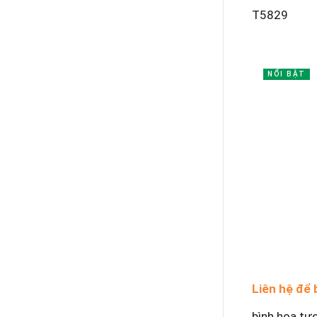
T5829
NỔI BẬT
Liên hệ để 
bình hoa tư