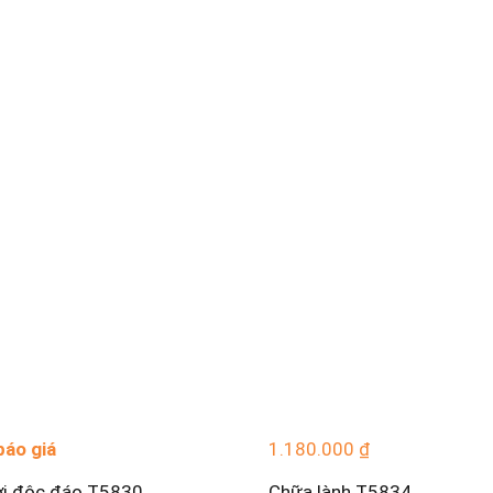
báo giá
1.180.000
₫
ơi độc đáo T5830
Chữa lành T5834