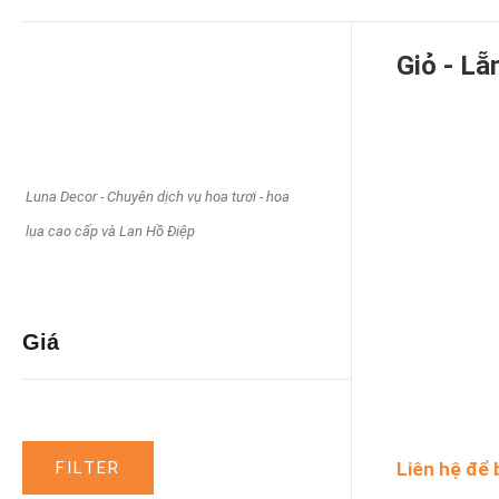
Giỏ - Lẵ
FILTER
Luna Decor - Chuyên dịch vụ hoa tươi - hoa
lụa cao cấp và Lan Hồ Điệp
Tags
Giá
FILTER
Liên hệ để 