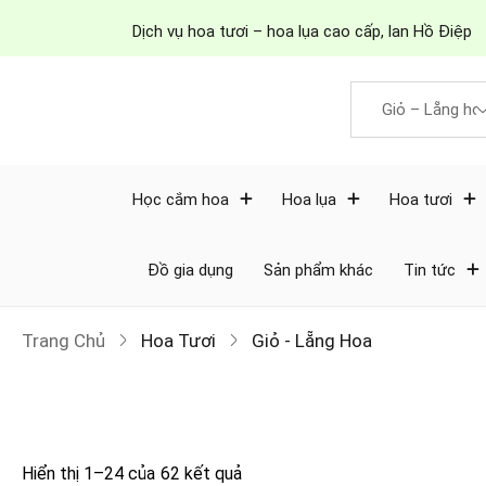
Dịch vụ hoa tươi – hoa lụa cao cấp, lan Hồ Điệp
Học cắm hoa
Hoa lụa
Hoa tươi
Đồ gia dụng
Sản phẩm khác
Tin tức
Trang Chủ
Hoa Tươi
Giỏ - Lẵng Hoa
Giá
Hiển thị 1–24 của 62 kết quả