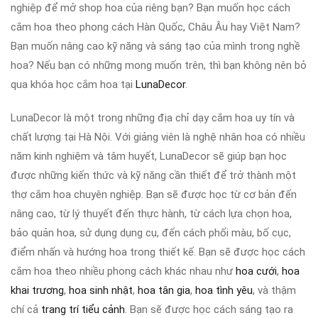
nghiệp để mở shop hoa của riêng bạn? Bạn muốn học cách
cắm hoa theo phong cách Hàn Quốc, Châu Âu hay Việt Nam?
Bạn muốn nâng cao kỹ năng và sáng tạo của mình trong nghề
hoa? Nếu bạn có những mong muốn trên, thì bạn không nên bỏ
qua khóa học cắm hoa tại
LunaDecor
.
LunaDecor là một trong những địa chỉ dạy cắm hoa uy tín và
chất lượng tại Hà Nội. Với giảng viên là nghệ nhân hoa có nhiều
năm kinh nghiệm và tâm huyết, LunaDecor sẽ giúp bạn học
được những kiến thức và kỹ năng cần thiết để trở thành một
thợ cắm hoa chuyên nghiệp. Bạn sẽ được học từ cơ bản đến
nâng cao, từ lý thuyết đến thực hành, từ cách lựa chọn hoa,
bảo quản hoa, sử dụng dụng cụ, đến cách phối màu, bố cục,
điểm nhấn và hướng hoa trong thiết kế. Bạn sẽ được học cách
cắm hoa theo nhiều phong cách khác nhau như
hoa cưới
,
hoa
khai trương
,
hoa sinh nhật
,
hoa tân gia
,
hoa tình yêu
, và thậm
chí cả
trang trí tiểu cảnh
. Bạn sẽ được học cách sáng tạo ra