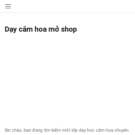
Sign in
Dạy cắm hoa mở shop
Remember me
Lost password?
LOG IN
CREATE AN ACCOUNT
Xin chào, bạn đang tìm kiếm một lớp dạy học cắm hoa chuyên