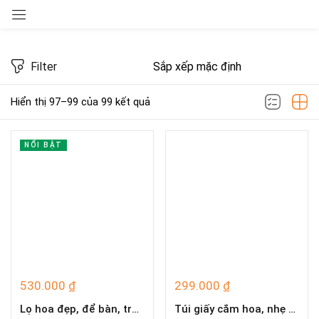
Sign in
Filter
Giá
Hiển thị 97–99 của 99 kết quả
Remember me
Lost password?
FILTER
NỔI BẬT
LOG IN
CREATE AN ACCOUNT
Loại sản phẩm
530.000
₫
299.000
₫
Lọ hoa đẹp, để bàn, trang trí nhà ở, cửa hàng, văn phòng L4258
Túi giấy cắm hoa, nhẹ nhàng, trẻ trung L4285