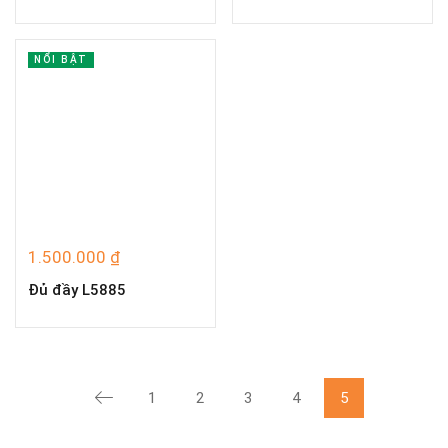
Tags
NỔI BẬT
1.500.000
₫
Đủ đầy L5885
1
2
3
4
5