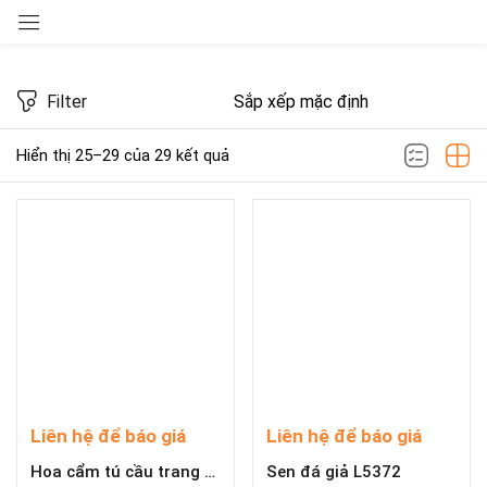
Sign in
Filter
Hiển thị 25–29 của 29 kết quả
Tags
Remember me
Lost password?
LOG IN
CREATE AN ACCOUNT
Liên hệ để báo giá
Liên hệ để báo giá
Hoa cẩm tú cầu trang trí ngoài trời L5615
Sen đá giả L5372