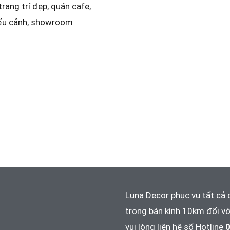
trang trí đẹp, quán cafe,
iểu cảnh, showroom
Luna Decor phục vụ tất cả 
trong bán kính 10km đối vớ
vui lòng liên hệ số Hotline
0