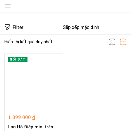
Sign in
Filter
Hiển thị kết quả duy nhất
Loại sản phẩm
Remember me
Lost password?
NỔI BẬT
LOG IN
CREATE AN ACCOUNT
1.899.000
₫
Lan Hồ Điệp mini trên gỗ lũa D3995