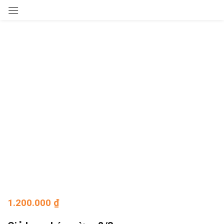
Sign in
Remember me
Lost password?
LOG IN
CREATE AN ACCOUNT
1.200.000
₫