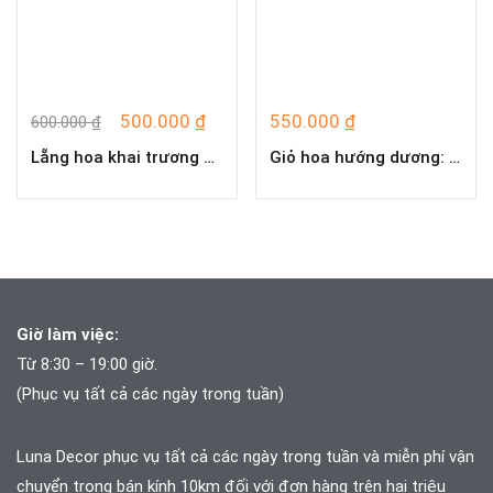
500.000
₫
550.000
₫
600.000
₫
Lẵng hoa khai trương T4236
Giỏ hoa hướng dương: hoa hướng dương, phăng xanh, lan tường, thanh liễu
Giờ làm việc:
Từ 8:30 – 19:00 giờ.
(Phục vụ tất cả các ngày trong tuần)
Luna Decor phục vụ tất cả các ngày trong tuần và
miễn phí vận
chuyển trong bán kính 10km đối với đơn hàng trên hai triệu