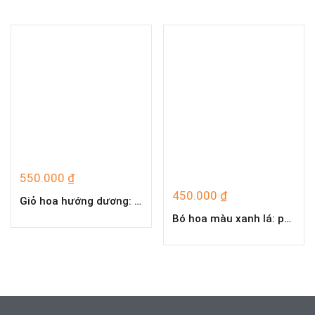
550.000
₫
450.000
₫
Giỏ hoa hướng dương: hoa hướng dương, phăng xanh, lan tường, thanh liễu
Bó hoa màu xanh lá: phăng xanh, cúc tana, màu sắc mới lạ, sang trọng