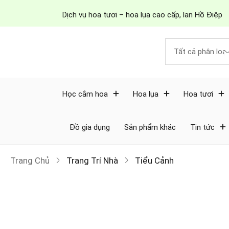
Dịch vụ hoa tươi – hoa lụa cao cấp, lan Hồ Điệp
Học cắm hoa
Hoa lụa
Hoa tươi
Đồ gia dụng
Sản phẩm khác
Tin tức
Trang Chủ
Trang Trí Nhà
Tiểu Cảnh