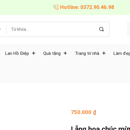
Hotline: 0372.90.46.98
Lan Hồ Điệp
Quà tặng
Trang trí nhà
Làm đẹp
750.000
₫
Lẵng hoa chúc mừ