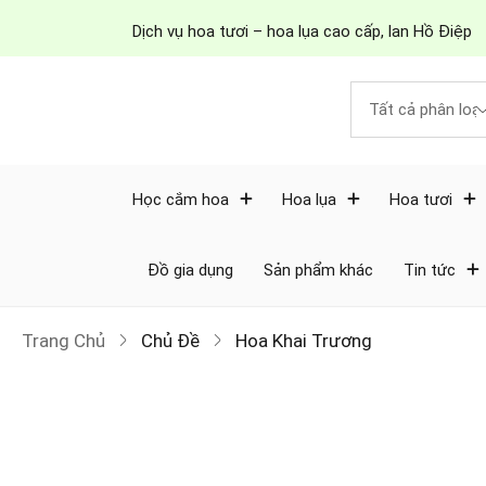
Dịch vụ hoa tươi – hoa lụa cao cấp, lan Hồ Điệp
Học cắm hoa
Hoa lụa
Hoa tươi
Đồ gia dụng
Sản phẩm khác
Tin tức
Trang Chủ
Chủ Đề
Hoa Khai Trương