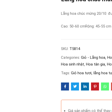
Lẵng hoa chúc mừng 20/10: đuô
Cao: 50-60 cm
Rộng: 45-55 cm
SKU:
T5814
Categories:
Giỏ - Lẵng hoa
Ho
Hoa sinh nhật
Hoa tân gia
Ho
Tags:
Giỏ hoa tươi
lẵng hoa tư
Giá sản phẩm có thể thay đ