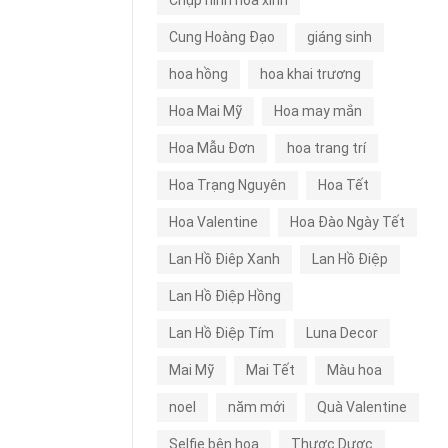
Chụp hình hoa xinh
Cung Hoàng Đạo
giáng sinh
hoa hồng
hoa khai trương
Hoa Mai Mỹ
Hoa may mắn
Hoa Mẫu Đơn
hoa trang trí
Hoa Trạng Nguyên
Hoa Tết
Hoa Valentine
Hoa Đào Ngày Tết
Lan Hồ Điêp Xanh
Lan Hồ Điệp
Lan Hồ Điệp Hồng
Lan Hồ Điệp Tím
Luna Decor
Mai Mỹ
Mai Tết
Màu hoa
noel
năm mới
Quà Valentine
Selfie bên hoa
Thược Dược