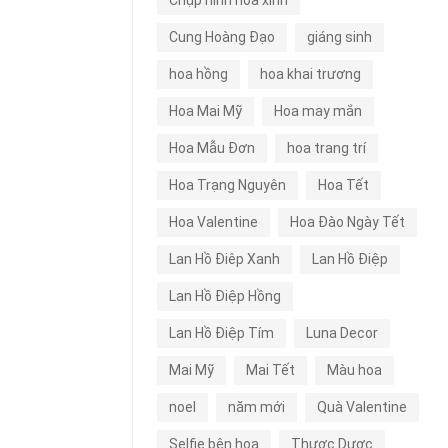
Chụp hình hoa xinh
Cung Hoàng Đạo
giáng sinh
hoa hồng
hoa khai trương
Hoa Mai Mỹ
Hoa may mắn
Hoa Mẫu Đơn
hoa trang trí
Hoa Trạng Nguyên
Hoa Tết
Hoa Valentine
Hoa Đào Ngày Tết
Lan Hồ Điêp Xanh
Lan Hồ Điệp
Lan Hồ Điệp Hồng
Lan Hồ Điệp Tím
Luna Decor
Mai Mỹ
Mai Tết
Màu hoa
noel
năm mới
Quà Valentine
Selfie bên hoa
Thược Dược