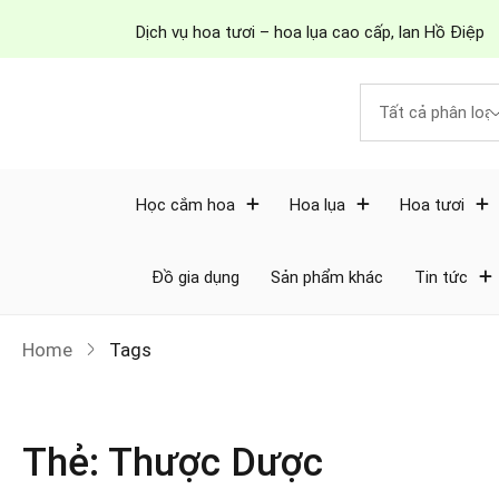
Dịch vụ hoa tươi – hoa lụa cao cấp, lan Hồ Điệp
Học cắm hoa
Hoa lụa
Hoa tươi
Đồ gia dụng
Sản phẩm khác
Tin tức
Home
Tags
Thẻ:
Thược Dược